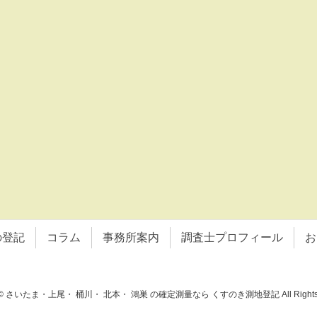
の登記
コラム
事務所案内
調査士プロフィール
お
ht © さいたま・上尾・ 桶川・ 北本・ 鴻巣 の確定測量なら くすのき測地登記 All Rights R