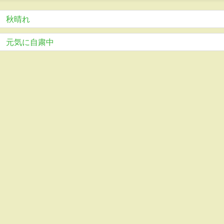
秋晴れ
元気に自粛中