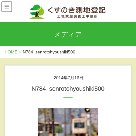
メディア
HOME
N784_senrotohyoushiki500
2014年7月16日
N784_senrotohyoushiki500